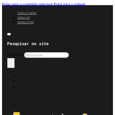
Pular para o conteúdo principal
Pular para o rodapé
GOOGLE NEWS
MÍDIA KIT
NEWSLETTER
Pesquisar no site
Pesquisar
×