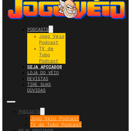
PODCASTS
Jogo Véio
Podcast
TV de
Tubo
Podcast
SEJA APOIADOR
LOJA DO VÉIO
REVISTAS
TIRE SUAS
DÚVIDAS
PODCASTS
Jogo Véio Podcast
TV de Tubo Podcast
SEJA APOIADOR