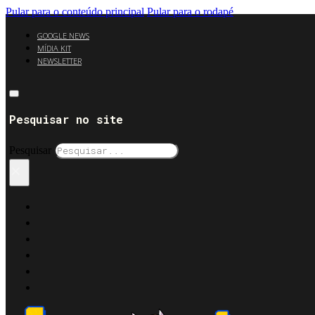
Pular para o conteúdo principal
Pular para o rodapé
GOOGLE NEWS
MÍDIA KIT
NEWSLETTER
Pesquisar no site
Pesquisar
×