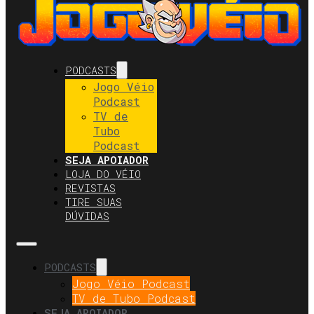
PODCASTS
Jogo Véio
Podcast
TV de
Tubo
Podcast
SEJA APOIADOR
LOJA DO VÉIO
REVISTAS
TIRE SUAS
DÚVIDAS
PODCASTS
Jogo Véio Podcast
TV de Tubo Podcast
SEJA APOIADOR