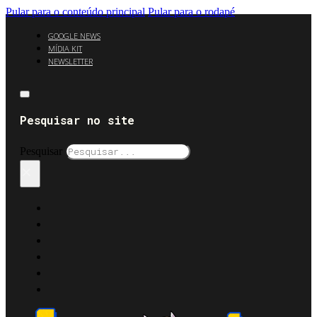
Pular para o conteúdo principal
Pular para o rodapé
GOOGLE NEWS
MÍDIA KIT
NEWSLETTER
Pesquisar no site
Pesquisar
×