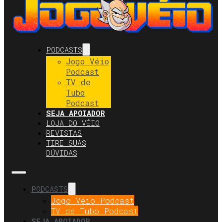
PODCASTS
Jogo Véio
Podcast
TV de
Tubo
Podcast
SEJA APOIADOR
LOJA DO VÉIO
REVISTAS
TIRE SUAS
DÚVIDAS
PODCASTS
Jogo Véio Podcast
TV de Tubo Podcast
SEJA APOIADOR