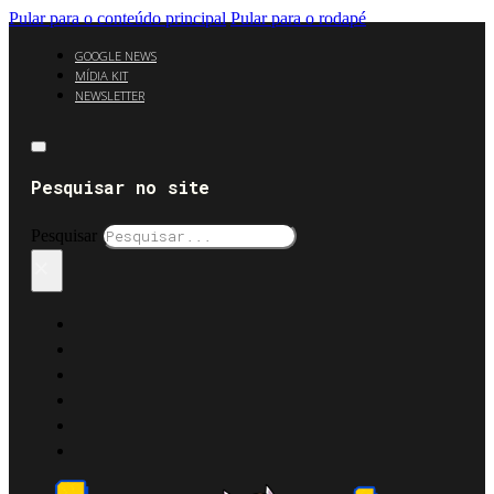
Pular para o conteúdo principal
Pular para o rodapé
GOOGLE NEWS
MÍDIA KIT
NEWSLETTER
Pesquisar no site
Pesquisar
×