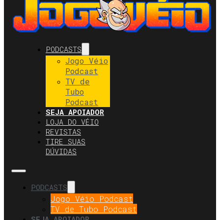
PODCASTS
Jogo Véio
Podcast
TV de
Tubo
Podcast
SEJA APOIADOR
LOJA DO VÉIO
REVISTAS
TIRE SUAS
DÚVIDAS
PODCASTS
Jogo Véio Podcast
TV de Tubo Podcast
SEJA APOIADOR