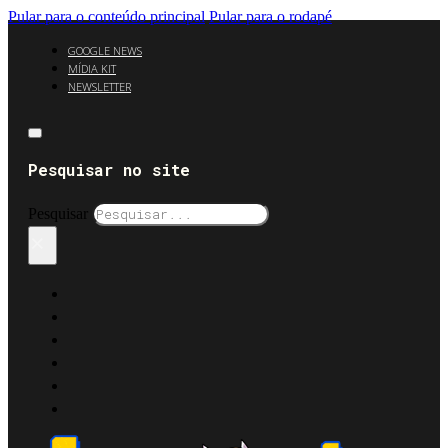
Pular para o conteúdo principal
Pular para o rodapé
GOOGLE NEWS
MÍDIA KIT
NEWSLETTER
Pesquisar no site
Pesquisar
×