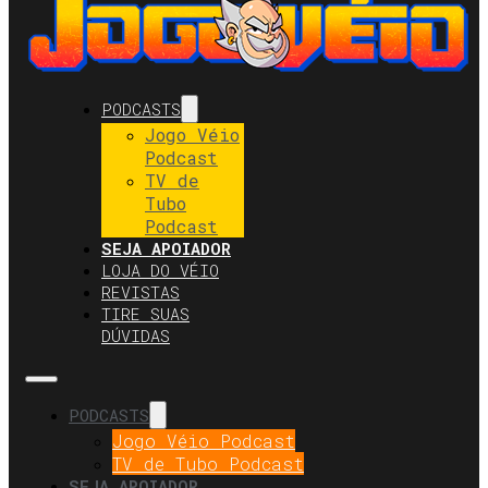
PODCASTS
Jogo Véio
Podcast
TV de
Tubo
Podcast
SEJA APOIADOR
LOJA DO VÉIO
REVISTAS
TIRE SUAS
DÚVIDAS
PODCASTS
Jogo Véio Podcast
TV de Tubo Podcast
SEJA APOIADOR