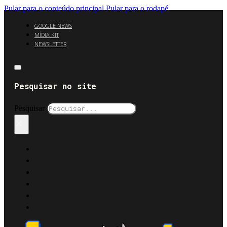
Pular para o conteúdo principal
Pular para o rodapé
GOOGLE NEWS
MÍDIA KIT
NEWSLETTER
Pesquisar no site
Pesquisar
×