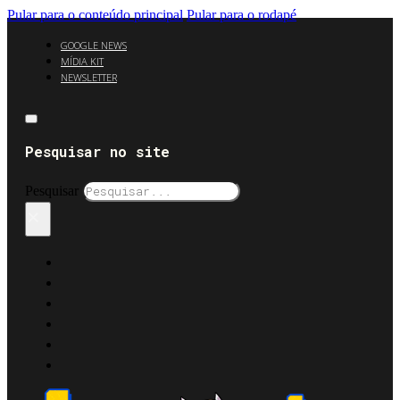
Pular para o conteúdo principal
Pular para o rodapé
GOOGLE NEWS
MÍDIA KIT
NEWSLETTER
Pesquisar no site
Pesquisar
×