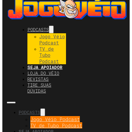
PODCASTS
Jogo Véio
Podcast
TV de
Tubo
Podcast
SEJA APOIADOR
LOJA DO VÉIO
REVISTAS
TIRE SUAS
DÚVIDAS
PODCASTS
Jogo Véio Podcast
TV de Tubo Podcast
SEJA APOIADOR