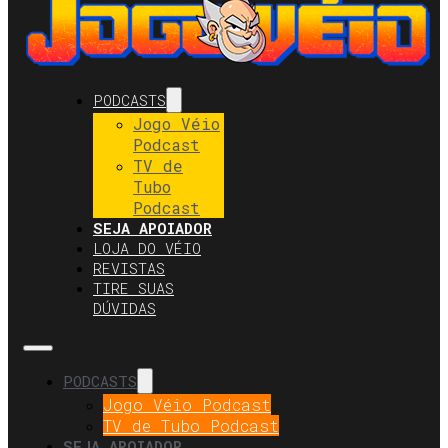
PODCASTS
Jogo Véio
Podcast
TV de
Tubo
Podcast
SEJA APOIADOR
LOJA DO VÉIO
REVISTAS
TIRE SUAS
DÚVIDAS
PODCASTS
Jogo Véio Podcast
TV de Tubo Podcast
SEJA APOIADOR