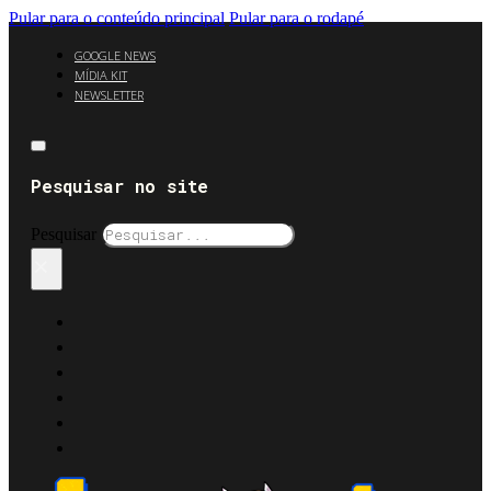
Pular para o conteúdo principal
Pular para o rodapé
GOOGLE NEWS
MÍDIA KIT
NEWSLETTER
Pesquisar no site
Pesquisar
×