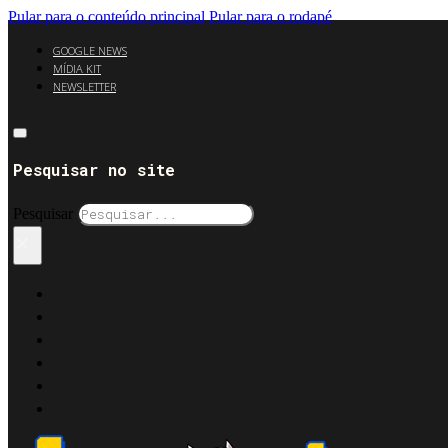
Pular para o conteúdo principal
Pular para o rodapé
GOOGLE NEWS
MÍDIA KIT
NEWSLETTER
Pesquisar no site
Pesquisar
×