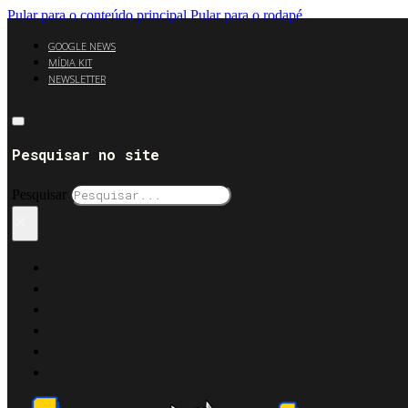
Pular para o conteúdo principal
Pular para o rodapé
GOOGLE NEWS
MÍDIA KIT
NEWSLETTER
Pesquisar no site
Pesquisar
×