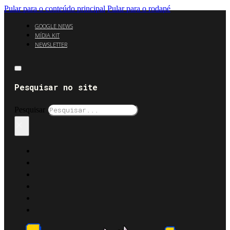
Pular para o conteúdo principal
Pular para o rodapé
GOOGLE NEWS
MÍDIA KIT
NEWSLETTER
Pesquisar no site
Pesquisar
×