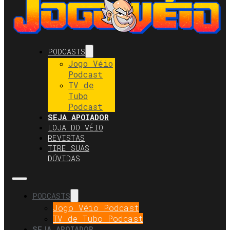
PODCASTS
Jogo Véio
Podcast
TV de
Tubo
Podcast
SEJA APOIADOR
LOJA DO VÉIO
REVISTAS
TIRE SUAS
DÚVIDAS
PODCASTS
Jogo Véio Podcast
TV de Tubo Podcast
SEJA APOIADOR