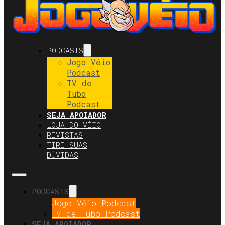
PODCASTS
Jogo Véio
Podcast
TV de
Tubo
Podcast
SEJA APOIADOR
LOJA DO VÉIO
REVISTAS
TIRE SUAS
DÚVIDAS
PODCASTS
Jogo Véio Podcast
TV de Tubo Podcast
SEJA APOIADOR