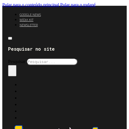
Pular para o conteúdo principal
Pular para o rodapé
GOOGLE NEWS
MÍDIA KIT
NEWSLETTER
Pesquisar no site
Pesquisar
×