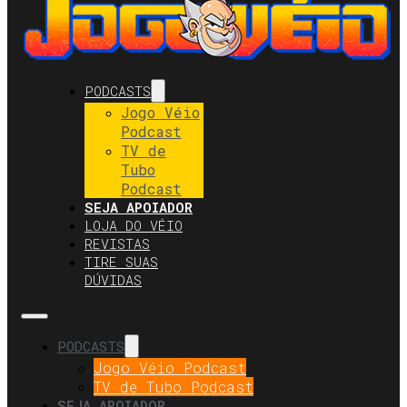
PODCASTS
Jogo Véio
Podcast
TV de
Tubo
Podcast
SEJA APOIADOR
LOJA DO VÉIO
REVISTAS
TIRE SUAS
DÚVIDAS
PODCASTS
Jogo Véio Podcast
TV de Tubo Podcast
SEJA APOIADOR