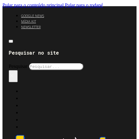
Pular para o conteúdo principal
Pular para o rodapé
GOOGLE NEWS
MÍDIA KIT
NEWSLETTER
Pesquisar no site
Pesquisar
×