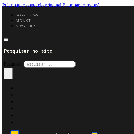
Pular para o conteúdo principal
Pular para o rodapé
GOOGLE NEWS
MÍDIA KIT
NEWSLETTER
Pesquisar no site
Pesquisar
×