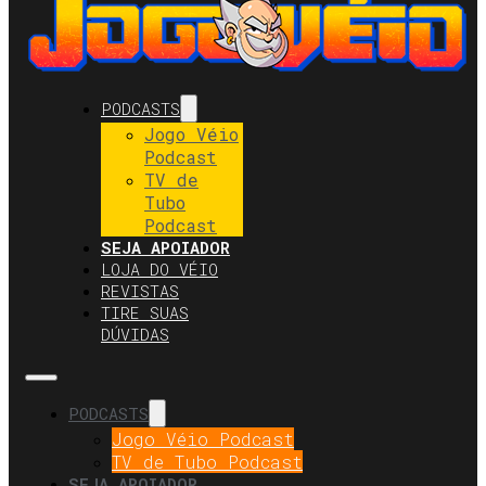
PODCASTS
Jogo Véio
Podcast
TV de
Tubo
Podcast
SEJA APOIADOR
LOJA DO VÉIO
REVISTAS
TIRE SUAS
DÚVIDAS
PODCASTS
Jogo Véio Podcast
TV de Tubo Podcast
SEJA APOIADOR