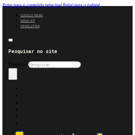
Pular para o conteúdo principal
Pular para o rodapé
GOOGLE NEWS
MÍDIA KIT
NEWSLETTER
Pesquisar no site
Pesquisar
×