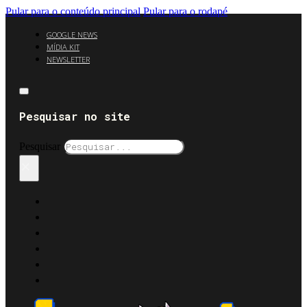
Pular para o conteúdo principal
Pular para o rodapé
GOOGLE NEWS
MÍDIA KIT
NEWSLETTER
Pesquisar no site
Pesquisar
×