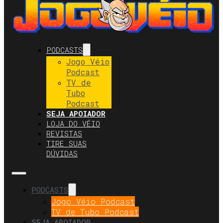
PODCASTS
Jogo Véio
Podcast
TV de
Tubo
Podcast
SEJA APOIADOR
LOJA DO VÉIO
REVISTAS
TIRE SUAS
DÚVIDAS
PODCASTS
Jogo Véio Podcast
TV de Tubo Podcast
SEJA APOIADOR