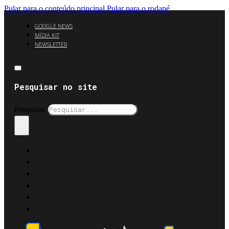
Pular para o conteúdo principal
Pular para o rodapé
GOOGLE NEWS
MÍDIA KIT
NEWSLETTER
Pesquisar no site
Pesquisar
×