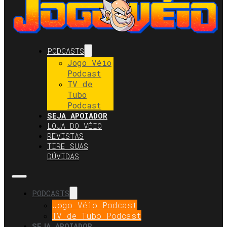
PODCASTS
Jogo Véio
Podcast
TV de
Tubo
Podcast
SEJA APOIADOR
LOJA DO VÉIO
REVISTAS
TIRE SUAS
DÚVIDAS
PODCASTS
Jogo Véio Podcast
TV de Tubo Podcast
SEJA APOIADOR