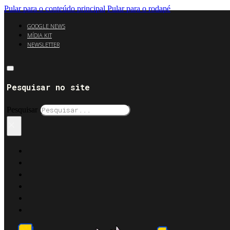
Pular para o conteúdo principal
Pular para o rodapé
GOOGLE NEWS
MÍDIA KIT
NEWSLETTER
Pesquisar no site
Pesquisar
×