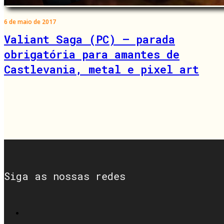
6 de maio de 2017
Valiant Saga (PC) – parada
obrigatória para amantes de
Castlevania, metal e pixel art
Siga as nossas redes