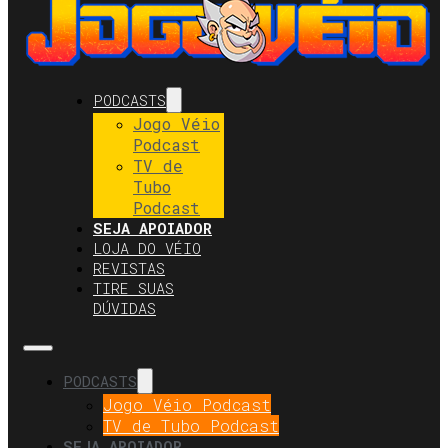
PODCASTS
Jogo Véio
Podcast
TV de
Tubo
Podcast
SEJA APOIADOR
LOJA DO VÉIO
REVISTAS
TIRE SUAS
DÚVIDAS
PODCASTS
Jogo Véio Podcast
TV de Tubo Podcast
SEJA APOIADOR