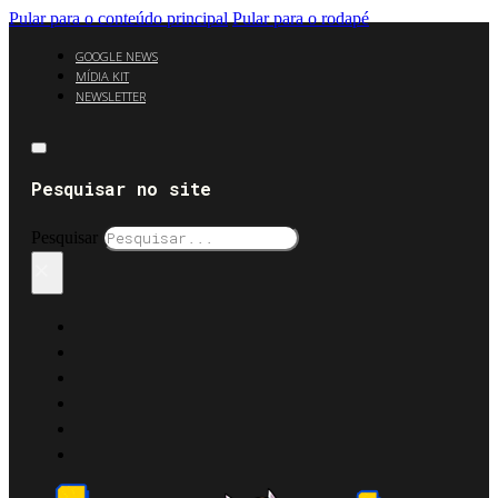
Pular para o conteúdo principal
Pular para o rodapé
GOOGLE NEWS
MÍDIA KIT
NEWSLETTER
Pesquisar no site
Pesquisar
×