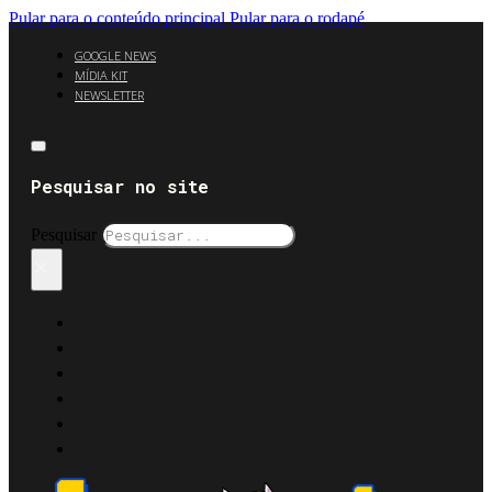
Pular para o conteúdo principal
Pular para o rodapé
GOOGLE NEWS
MÍDIA KIT
NEWSLETTER
Pesquisar no site
Pesquisar
×