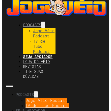
PODCASTS
Jogo Véio
Podcast
TV de
Tubo
Podcast
SEJA APOIADOR
LOJA DO VÉIO
REVISTAS
TIRE SUAS
DÚVIDAS
PODCASTS
Jogo Véio Podcast
TV de Tubo Podcast
SEJA APOIADOR