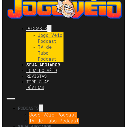
PODCASTS
Jogo Véio
Podcast
TV de
Tubo
Podcast
SEJA APOIADOR
LOJA DO VÉIO
REVISTAS
TIRE SUAS
DÚVIDAS
PODCASTS
Jogo Véio Podcast
TV de Tubo Podcast
SEJA APOIADOR