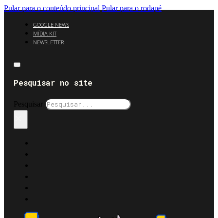
Pular para o conteúdo principal
Pular para o rodapé
GOOGLE NEWS
MÍDIA KIT
NEWSLETTER
Pesquisar no site
Pesquisar
×