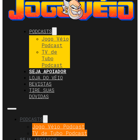
PODCASTS
Jogo Véio
Podcast
TV de
Tubo
Podcast
SEJA APOIADOR
LOJA DO VÉIO
REVISTAS
TIRE SUAS
DÚVIDAS
PODCASTS
Jogo Véio Podcast
TV de Tubo Podcast
SEJA APOIADOR