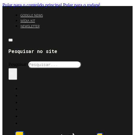
Pular para o conteúdo principal
Pular para o rodapé
GOOGLE NEWS
MÍDIA KIT
NEWSLETTER
Pesquisar no site
Pesquisar
×