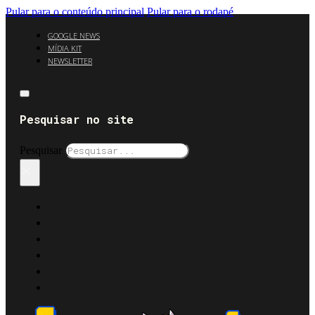
Pular para o conteúdo principal
Pular para o rodapé
GOOGLE NEWS
MÍDIA KIT
NEWSLETTER
Pesquisar no site
Pesquisar
×