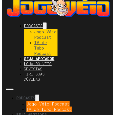
PODCASTS
Jogo Véio
Podcast
TV de
Tubo
Podcast
SEJA APOIADOR
LOJA DO VÉIO
REVISTAS
TIRE SUAS
DÚVIDAS
PODCASTS
Jogo Véio Podcast
TV de Tubo Podcast
SEJA APOIADOR