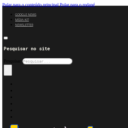
Pular para o conteúdo principal
Pular para o rodapé
GOOGLE NEWS
MÍDIA KIT
NEWSLETTER
Pesquisar no site
Pesquisar
×