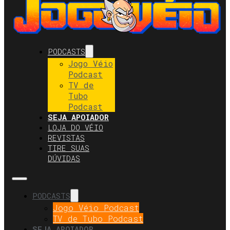
PODCASTS
Jogo Véio
Podcast
TV de
Tubo
Podcast
SEJA APOIADOR
LOJA DO VÉIO
REVISTAS
TIRE SUAS
DÚVIDAS
PODCASTS
Jogo Véio Podcast
TV de Tubo Podcast
SEJA APOIADOR