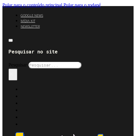
Pular para o conteúdo principal
Pular para o rodapé
GOOGLE NEWS
MÍDIA KIT
NEWSLETTER
Pesquisar no site
Pesquisar
×