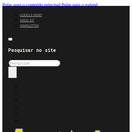
Pular para o conteúdo principal
Pular para o rodapé
GOOGLE NEWS
MÍDIA KIT
NEWSLETTER
Pesquisar no site
Pesquisar
×