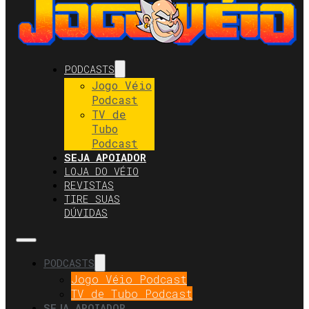
PODCASTS
Jogo Véio
Podcast
TV de
Tubo
Podcast
SEJA APOIADOR
LOJA DO VÉIO
REVISTAS
TIRE SUAS
DÚVIDAS
PODCASTS
Jogo Véio Podcast
TV de Tubo Podcast
SEJA APOIADOR