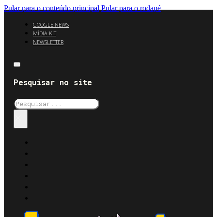
Pular para o conteúdo principal
Pular para o rodapé
GOOGLE NEWS
MÍDIA KIT
NEWSLETTER
Pesquisar no site
Pesquisar
×