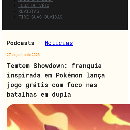
LOJA DO VÉIO
REVISTAS
TIRE SUAS DÚVIDAS
Podcasts
·
Notícias
27 de junho de 2023
Temtem Showdown: franquia
inspirada em Pokémon lança
jogo grátis com foco nas
batalhas em dupla