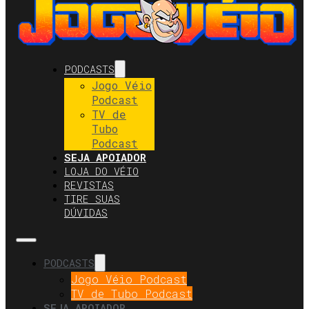
PODCASTS
Jogo Véio
Podcast
TV de
Tubo
Podcast
SEJA APOIADOR
LOJA DO VÉIO
REVISTAS
TIRE SUAS
DÚVIDAS
PODCASTS
Jogo Véio Podcast
TV de Tubo Podcast
SEJA APOIADOR