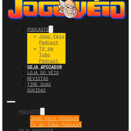
PODCASTS
Jogo Véio
Podcast
TV de
Tubo
Podcast
SEJA APOIADOR
LOJA DO VÉIO
REVISTAS
TIRE SUAS
DÚVIDAS
PODCASTS
Jogo Véio Podcast
TV de Tubo Podcast
SEJA APOIADOR