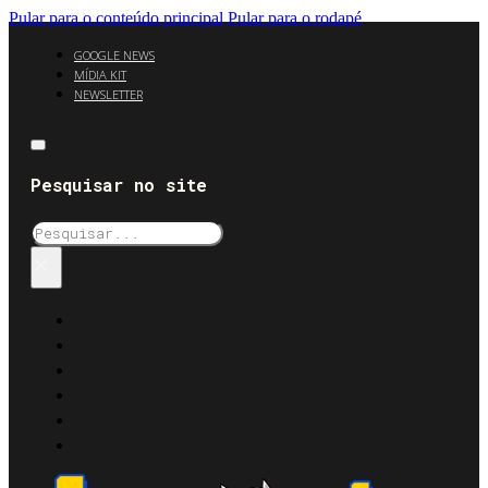
Pular para o conteúdo principal
Pular para o rodapé
GOOGLE NEWS
MÍDIA KIT
NEWSLETTER
Pesquisar no site
Pesquisar
×