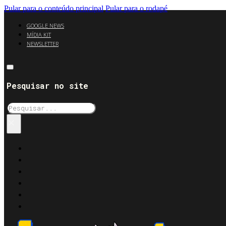
Pular para o conteúdo principal
Pular para o rodapé
GOOGLE NEWS
MÍDIA KIT
NEWSLETTER
Pesquisar no site
Pesquisar
×