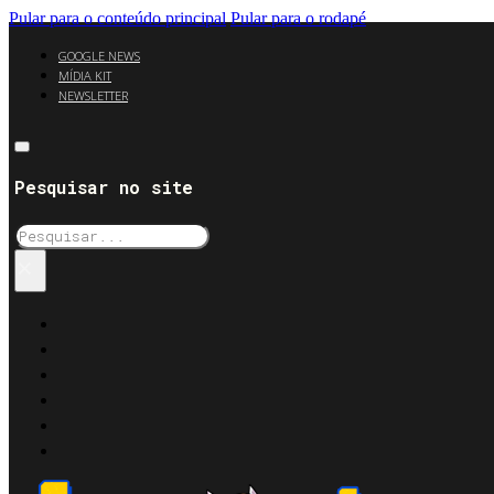
Pular para o conteúdo principal
Pular para o rodapé
GOOGLE NEWS
MÍDIA KIT
NEWSLETTER
Pesquisar no site
Pesquisar
×