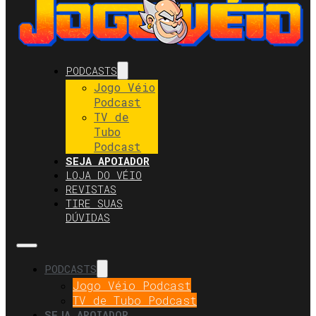
PODCASTS
Jogo Véio
Podcast
TV de
Tubo
Podcast
SEJA APOIADOR
LOJA DO VÉIO
REVISTAS
TIRE SUAS
DÚVIDAS
PODCASTS
Jogo Véio Podcast
TV de Tubo Podcast
SEJA APOIADOR