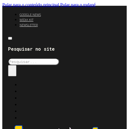
Pular para o conteúdo principal
Pular para o rodapé
GOOGLE NEWS
MÍDIA KIT
NEWSLETTER
Pesquisar no site
Pesquisar
×