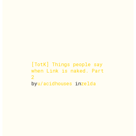
[TotK] Things people say
when Link is naked. Part
2
by
u/acidhouses
in
zelda