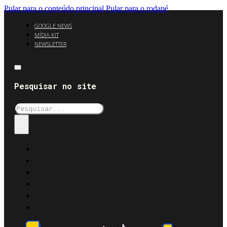
Pular para o conteúdo principal
Pular para o rodapé
GOOGLE NEWS
MÍDIA KIT
NEWSLETTER
Pesquisar no site
Pesquisar
×