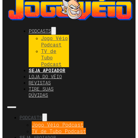
PODCASTS
Jogo Véio
Podcast
TV de
Tubo
Podcast
SEJA APOIADOR
LOJA DO VÉIO
REVISTAS
TIRE SUAS
DÚVIDAS
PODCASTS
Jogo Véio Podcast
TV de Tubo Podcast
SEJA APOIADOR