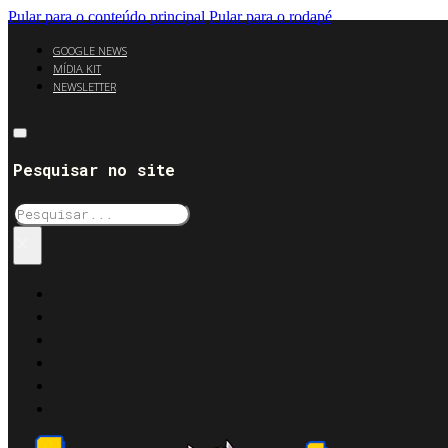
Pular para o conteúdo principal
Pular para o rodapé
GOOGLE NEWS
MÍDIA KIT
NEWSLETTER
Pesquisar no site
Pesquisar
×