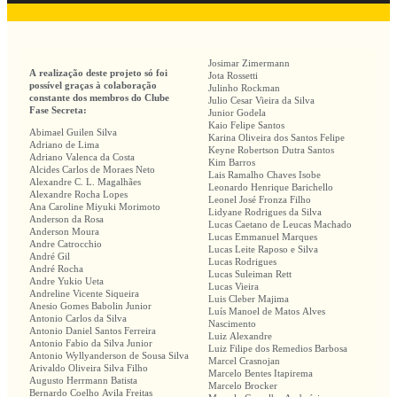
Josimar Zimermann
A realização deste projeto só foi
Jota Rossetti
possível graças à colaboração
Julinho Rockman
constante dos membros do Clube
Julio Cesar Vieira da Silva
Fase Secreta:
Junior Godela
Kaio Felipe Santos
Abimael Guilen Silva
Karina Oliveira dos Santos Felipe
Adriano de Lima
Keyne Robertson Dutra Santos
Adriano Valenca da Costa
Kim Barros
Alcides Carlos de Moraes Neto
Lais Ramalho Chaves Isobe
Alexandre C. L. Magalhães
Leonardo Henrique Barichello
Alexandre Rocha Lopes
Leonel José Fronza Filho
Ana Caroline Miyuki Morimoto
Lidyane Rodrigues da Silva
Anderson da Rosa
Lucas Caetano de Leucas Machado
Anderson Moura
Lucas Emmanuel Marques
Andre Catrocchio
Lucas Leite Raposo e Silva
André Gil
Lucas Rodrigues
André Rocha
Lucas Suleiman Rett
Andre Yukio Ueta
Lucas Vieira
Andreline Vicente Siqueira
Luis Cleber Majima
Anesio Gomes Babolin Junior
Luís Manoel de Matos Alves
Antonio Carlos da Silva
Nascimento
Antonio Daniel Santos Ferreira
Luiz Alexandre
Antonio Fabio da Silva Junior
Luiz Filipe dos Remedios Barbosa
Antonio Wyllyanderson de Sousa Silva
Marcel Crasnojan
Arivaldo Oliveira Silva Filho
Marcelo Bentes Itapirema
Augusto Herrmann Batista
Marcelo Brocker
Bernardo Coelho Avila Freitas