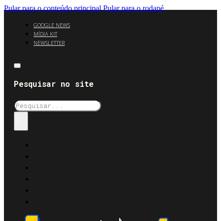
Pular para o conteúdo principal
Pular para o rodapé
GOOGLE NEWS
MÍDIA KIT
NEWSLETTER
Pesquisar no site
Pesquisar
×