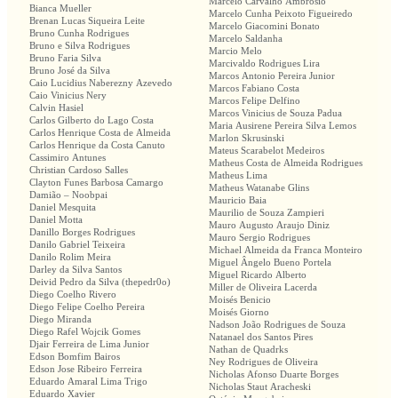
Marcelo Carvalho Ambrósio
Bianca Mueller
Marcelo Cunha Peixoto Figueiredo
Brenan Lucas Siqueira Leite
Marcelo Giacomini Bonato
Bruno Cunha Rodrigues
Marcelo Saldanha
Bruno e Silva Rodrigues
Marcio Melo
Bruno Faria Silva
Marcivaldo Rodrigues Lira
Bruno José da Silva
Marcos Antonio Pereira Junior
Caio Lucidius Naberezny Azevedo
Marcos Fabiano Costa
Caio Vinicius Nery
Marcos Felipe Delfino
Calvin Hasiel
Marcos Vinicius de Souza Padua
Carlos Gilberto do Lago Costa
Maria Ausirene Pereira Silva Lemos
Carlos Henrique Costa de Almeida
Marlon Skrusinski
Carlos Henrique da Costa Canuto
Mateus Scarabelot Medeiros
Cassimiro Antunes
Matheus Costa de Almeida Rodrigues
Christian Cardoso Salles
Matheus Lima
Clayton Funes Barbosa Camargo
Matheus Watanabe Glins
Damião – Noobpai
Mauricio Baia
Daniel Mesquita
Maurilio de Souza Zampieri
Daniel Motta
Mauro Augusto Araujo Diniz
Danillo Borges Rodrigues
Mauro Sergio Rodrigues
Danilo Gabriel Teixeira
Michael Almeida da Franca Monteiro
Danilo Rolim Meira
Miguel Ângelo Bueno Portela
Darley da Silva Santos
Miguel Ricardo Alberto
Deivid Pedro da Silva (thepedr0o)
Miller de Oliveira Lacerda
Diego Coelho Rivero
Moisés Benicio
Diego Felipe Coelho Pereira
Moisés Giorno
Diego Miranda
Nadson João Rodrigues de Souza
Diego Rafel Wojcik Gomes
Natanael dos Santos Pires
Djair Ferreira de Lima Junior
Nathan de Quadrks
Edson Bomfim Bairos
Ney Rodrigues de Oliveira
Edson Jose Ribeiro Ferreira
Nicholas Afonso Duarte Borges
Eduardo Amaral Lima Trigo
Nicholas Staut Aracheski
Eduardo Xavier