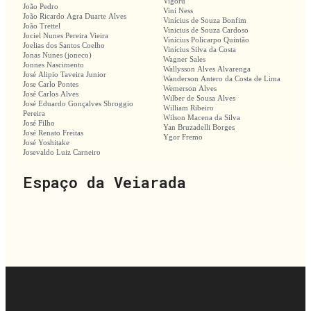
Vigoru
João Pedro
Vini Ness
João Ricardo Agra Duarte Alves
Vinícius de Souza Bonfim
João Trettel
Vinicius de Souza Cardoso
Jociel Nunes Pereira Vieira
Vinícius Policarpo Quintão
Joelias dos Santos Coelho
Vinícius Silva da Costa
Jonas Nunes (joneco)
Wagner Sales
Jonnes Nascimento
Wallysson Alves Alvarenga
José Alipio Taveira Junior
Wanderson Antero da Costa de Lima
Jose Carlo Pontes
Wemerson Alves
José Carlos Alves
Wilber de Sousa Alves
José Eduardo Gonçalves Sbroggio
William Ribeiro
Pereira
Wilson Macena da Silva
José Filho
Yan Bruzadelli Borges
José Renato Freitas
Ygor Fremo
José Yoshitake
Josevaldo Luiz Carneiro
Espaço da Veiarada