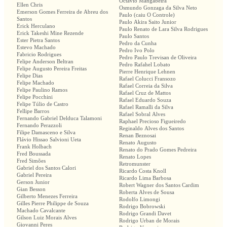
Octávio Mangabeira
Ellen Chris
Osmundo Gonzaga da Silva Neto
Emerson Gomes Ferreira de Abreu dos
Paulo (caiu O Controle)
Santos
Paulo Akira Saito Junior
Erick Herculano
Paulo Renato de Lara Silva Rodrigues
Erick Takeshi Mine Rezende
Paulo Santos
Ester Pietra Santos
Pedro da Cunha
Estevo Machado
Pedro Ivo Polo
Fabricio Rodrigues
Pedro Paulo Trevisan de Oliveira
Felipe Anderson Beltran
Pedro Rafahel Lobato
Felipe Augusto Pereira Freitas
Pierre Henrique Lehnen
Felipe Dias
Rafael Colucci Fransozo
Felipe Machado
Rafael Correia da Silva
Felipe Paulino Ramos
Rafael Cruz de Mattos
Felipe Pocchini
Rafael Eduardo Souza
Felipe Túlio de Castro
Rafael Ramalli da Silva
Fellipe Barros
Rafael Sobral Alves
Fernando Gabriel Delduca Talamoni
Raphael Precioso Figueiredo
Fernando Perazzoli
Reginaldo Alves dos Santos
Filipe Damasceno e Silva
Renan Beznosai
Flávio Hissao Salvioni Ueta
Renato Augusto
Frank Holbach
Renato do Prado Gomes Pedreira
Fred Boussada
Renato Lopes
Fred Simões
Retromunster
Gabriel dos Santos Calori
Ricardo Costa Knoll
Gabriel Pereira
Ricardo Lima Barbosa
Gerson Junior
Robert Wagner dos Santos Cardim
Gian Besson
Roberta Alves de Sousa
Gilberto Menezes Ferreira
Rodolfo Limongi
Gilles Pierre Philippe de Souza
Rodrigo Bobrowski
Machado Cavalcante
Rodrigo Grandi Davet
Gilson Luiz Morais Alves
Rodrigo Urban de Morais
Giovanni Peres