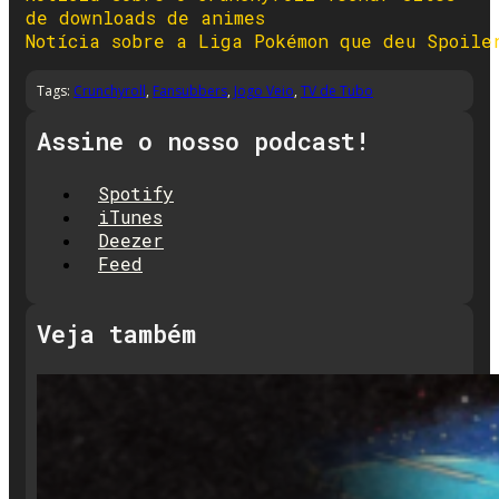
de downloads de animes
Notícia sobre a Liga Pokémon que deu Spoile
Tags:
Crunchyroll
,
Fansubbers
,
Jogo Veio
,
TV de Tubo
Assine o nosso podcast!
Spotify
iTunes
Deezer
Feed
Veja também