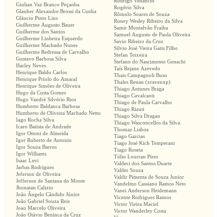
Rodrigo Venancio
Giulian Vaz Branco Peçanha
Rogério Silva
Glauber Alexandre Brossi da Cunha
Rômulo Soares de Souza
Gláucio Pinto Lins
Roney Wesley Ribeiro da Silva
Guilherme Augusto Bauer
Samir Montalvão Fraiha
Guilherme dos Santos
Samuel Augusto de Paula Oliveira
Guilherme Linheira Esquerdo
Savio Ribeiro da Cruz
Guilherme Machado Nunes
Silvio José Vieira Gatis Filho
Guilherme Redressa de Carvalho
Stefan Teixeira
Gustavo Barbosa Silva
Stefano do Nascimento Genachi
Harley Neves
Taís Rejane Azevedo
Henrique Baldo Carlos
Thais Campagnoli Buso
Henrique Priolo do Amaral
Thales Renan (xravenxp)
Henrique Simões de Oliveira
Thiago Antunes Braga
Hugo da Costa Gomes
Thiago Cavalcanti
Hugo Vandré Silvério Rios
Thiago de Paula Carvalho
Humberto Baldanca Barbosa
Thiago Rizuti
Humberto de Oliveira Machado Netto
Thiago Silva Dragao
Iago Rocha Silva
Thiago Wasconcellos da Silva
Icaro Batista de Andrade
Thomaz Lisboa
Igor Ottoni de Almeida
Tiago Garcias
Igor Roberto de Antonio
Tiago José Kich Temperani
Igor Souza Barros
Tiago Roseta
Igor Williams
Túlio Lourran Pires
Isaac Levi
Valdeci dos Santos Duarte
Jarbas Rodrigues
Valder Souza
Jeferson de Oliveira
Valdir Pimenta de Souza Junior
Jefferson de Santana do Monte
Vandelmo Cassiano Ramos Neto
Jhonatan Calixto
Vanei Anderson Heidemann
João Ângelo Cândido Júnior
Vicente Rodrigues Ramos
João Gabriel Souza Reis
Victor Vieira Maciel
Joao Marcelo Oliveira
Victor Wanderley Costa
João Otávio Beninca da Cruz