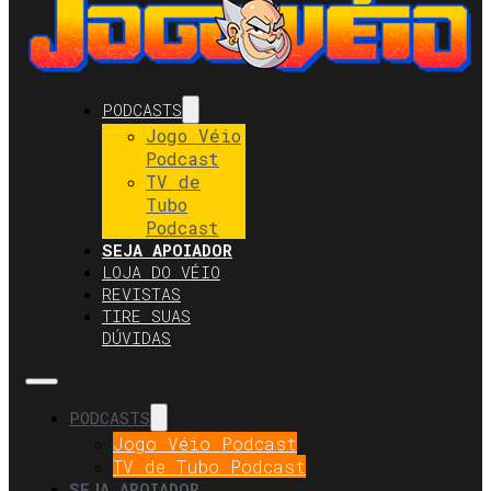
PODCASTS
Jogo Véio
Podcast
TV de
Tubo
Podcast
SEJA APOIADOR
LOJA DO VÉIO
REVISTAS
TIRE SUAS
DÚVIDAS
PODCASTS
Jogo Véio Podcast
TV de Tubo Podcast
SEJA APOIADOR