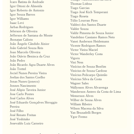
Icaro Batista de Andrade
Thomaz Lisboa
Igor Ottoni de Almeida
Tiago Garcias
Igor Roberto de Antonio
Tiago José Kich Temperani
Igor Souza Barros
Tiago Roseta
Igor Williams
Túlio Lourran Pires
Isaac Levi
Valdeci dos Santos Duarte
Jarbas Rodrigues
Valder Souza
Jeferson de Oliveira
Valdir Pimenta de Souza Junior
Jefferson de Santana do Monte
Vandelmo Cassiano Ramos Neto
Jhonatan Calixto
Vanei Anderson Heidemann
João Ângelo Cândido Júnior
Vicente Rodrigues Ramos
João Gabriel Souza Reis
Victor Vieira Maciel
Joao Marcelo Oliveira
Victor Wanderley Costa
João Otávio Beninca da Cruz
Vigoru
João Pedro
Vini Ness
João Ricardo Agra Duarte Alves
Vinícius de Souza Bonfim
João Trettel
Vinicius de Souza Cardoso
Jociel Nunes Pereira Vieira
Vinícius Policarpo Quintão
Joelias dos Santos Coelho
Vinícius Silva da Costa
Jonas Nunes (joneco)
Wagner Sales
Jonnes Nascimento
Wallysson Alves Alvarenga
José Alipio Taveira Junior
Wanderson Antero da Costa de Lima
Jose Carlo Pontes
Wemerson Alves
José Carlos Alves
Wilber de Sousa Alves
José Eduardo Gonçalves Sbroggio
William Ribeiro
Pereira
Wilson Macena da Silva
José Filho
Yan Bruzadelli Borges
José Renato Freitas
Ygor Fremo
José Yoshitake
Josevaldo Luiz Carneiro