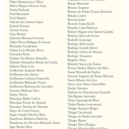
Filipe Damasceno e Silva
Renan Beznosai
Flávio Hissao Salvioni Ueta
Renato Augusto
Frank Holbach
Renato do Prado Gomes Pedreira
Fred Boussada
Renato Lopes
Fred Simões
Retromunster
Gabriel dos Santos Calori
Ricardo Costa Knoll
Gabriel Pereira
Ricardo Lima Barbosa
Gerson Junior
Robert Wagner dos Santos Cardim
Gian Besson
Roberta Alves de Sousa
Gilberto Menezes Ferreira
Rodolfo Limongi
Gilles Pierre Philippe de Souza
Rodrigo Bobrowski
Machado Cavalcante
Rodrigo Grandi Davet
Gilson Luiz Morais Alves
Rodrigo Urban de Morais
Giovanni Peres
Rodrigo Venancio
Giulian Vaz Branco Peçanha
Rogério Silva
Glauber Alexandre Brossi da Cunha
Rômulo Soares de Souza
Gláucio Pinto Lins
Roney Wesley Ribeiro da Silva
Guilherme Augusto Bauer
Samir Montalvão Fraiha
Guilherme dos Santos
Samuel Augusto de Paula Oliveira
Guilherme Linheira Esquerdo
Savio Ribeiro da Cruz
Guilherme Machado Nunes
Silvio José Vieira Gatis Filho
Guilherme Redressa de Carvalho
Stefan Teixeira
Gustavo Barbosa Silva
Stefano do Nascimento Genachi
Harley Neves
Taís Rejane Azevedo
Henrique Baldo Carlos
Thais Campagnoli Buso
Henrique Priolo do Amaral
Thales Renan (xravenxp)
Henrique Simões de Oliveira
Thiago Antunes Braga
Hugo da Costa Gomes
Thiago Cavalcanti
Hugo Vandré Silvério Rios
Thiago de Paula Carvalho
Humberto Baldanca Barbosa
Thiago Rizuti
Humberto de Oliveira Machado Netto
Thiago Silva Dragao
Iago Rocha Silva
Thiago Wasconcellos da Silva