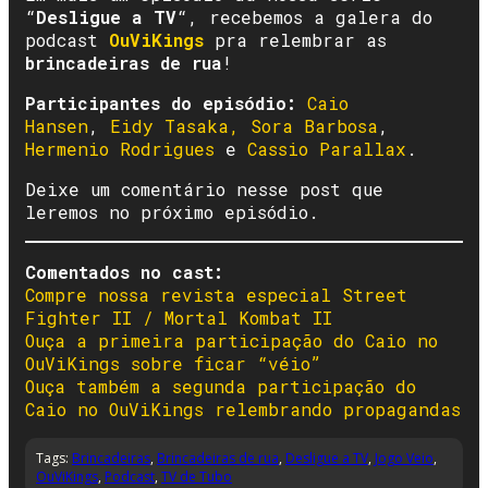
“
Desligue a TV
“, recebemos a galera do
podcast
OuViKings
pra relembrar as
brincadeiras de rua
!
Participantes do episódio:
Caio
Hansen
,
Eidy Tasaka,
Sora Barbosa
,
Hermenio Rodrigues
e
Cassio Parallax
.
Deixe um comentário nesse post que
leremos no próximo episódio.
Comentados no cast:
Compre nossa revista especial Street
Fighter II / Mortal Kombat II
Ouça a primeira participação do Caio no
OuViKings sobre ficar “véio”
Ouça também a segunda participação do
Caio no OuViKings relembrando propagandas
Tags:
Brincadeiras
,
Brincadeiras de rua
,
Desligue a TV
,
Jogo Veio
,
OuViKings
,
Podcast
,
TV de Tubo