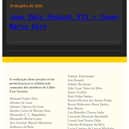
29 de junho de 2020
Jogo Véio Podcast #73 – Super
Mario Kart
Josimar Zimermann
A realização deste projeto só foi
Jota Rossetti
possível graças à colaboração
Julinho Rockman
constante dos membros do Clube
Julio Cesar Vieira da Silva
Fase Secreta:
Junior Godela
Kaio Felipe Santos
Abimael Guilen Silva
Karina Oliveira dos Santos Felipe
Adriano de Lima
Keyne Robertson Dutra Santos
Adriano Valenca da Costa
Kim Barros
Alcides Carlos de Moraes Neto
Lais Ramalho Chaves Isobe
Alexandre C. L. Magalhães
Leonardo Henrique Barichello
Alexandre Rocha Lopes
Leonel José Fronza Filho
Ana Caroline Miyuki Morimoto
Lidyane Rodrigues da Silva
Anderson da Rosa
Lucas Caetano de Leucas Machado