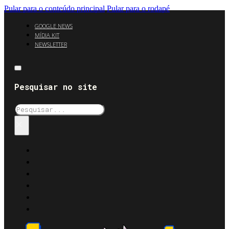
Pular para o conteúdo principal
Pular para o rodapé
GOOGLE NEWS
MÍDIA KIT
NEWSLETTER
Pesquisar no site
Pesquisar
×