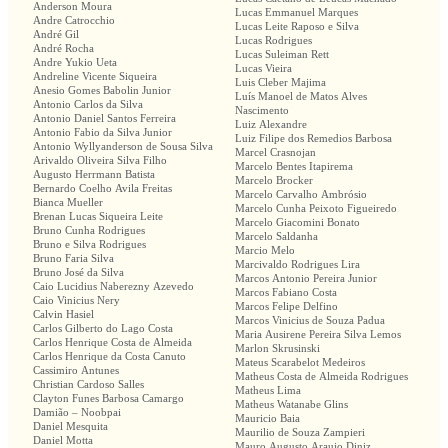
Anderson Moura
Lucas Emmanuel Marques
Andre Catrocchio
Lucas Leite Raposo e Silva
André Gil
Lucas Rodrigues
André Rocha
Lucas Suleiman Rett
Andre Yukio Ueta
Lucas Vieira
Andreline Vicente Siqueira
Luis Cleber Majima
Anesio Gomes Babolin Junior
Luís Manoel de Matos Alves
Antonio Carlos da Silva
Nascimento
Antonio Daniel Santos Ferreira
Luiz Alexandre
Antonio Fabio da Silva Junior
Luiz Filipe dos Remedios Barbosa
Antonio Wyllyanderson de Sousa Silva
Marcel Crasnojan
Arivaldo Oliveira Silva Filho
Marcelo Bentes Itapirema
Augusto Herrmann Batista
Marcelo Brocker
Bernardo Coelho Avila Freitas
Marcelo Carvalho Ambrósio
Bianca Mueller
Marcelo Cunha Peixoto Figueiredo
Brenan Lucas Siqueira Leite
Marcelo Giacomini Bonato
Bruno Cunha Rodrigues
Marcelo Saldanha
Bruno e Silva Rodrigues
Marcio Melo
Bruno Faria Silva
Marcivaldo Rodrigues Lira
Bruno José da Silva
Marcos Antonio Pereira Junior
Caio Lucidius Naberezny Azevedo
Marcos Fabiano Costa
Caio Vinicius Nery
Marcos Felipe Delfino
Calvin Hasiel
Marcos Vinicius de Souza Padua
Carlos Gilberto do Lago Costa
Maria Ausirene Pereira Silva Lemos
Carlos Henrique Costa de Almeida
Marlon Skrusinski
Carlos Henrique da Costa Canuto
Mateus Scarabelot Medeiros
Cassimiro Antunes
Matheus Costa de Almeida Rodrigues
Christian Cardoso Salles
Matheus Lima
Clayton Funes Barbosa Camargo
Matheus Watanabe Glins
Damião – Noobpai
Mauricio Baia
Daniel Mesquita
Maurilio de Souza Zampieri
Daniel Motta
Mauro Augusto Araujo Diniz