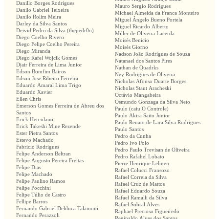
Danillo Borges Rodrigues
Mauro Sergio Rodrigues
Danilo Gabriel Teixeira
Michael Almeida da Franca Monteiro
Danilo Rolim Meira
Miguel Ângelo Bueno Portela
Darley da Silva Santos
Miguel Ricardo Alberto
Deivid Pedro da Silva (thepedr0o)
Miller de Oliveira Lacerda
Diego Coelho Rivero
Moisés Benicio
Diego Felipe Coelho Pereira
Moisés Giorno
Diego Miranda
Nadson João Rodrigues de Souza
Diego Rafel Wojcik Gomes
Natanael dos Santos Pires
Djair Ferreira de Lima Junior
Nathan de Quadrks
Edson Bomfim Bairos
Ney Rodrigues de Oliveira
Edson Jose Ribeiro Ferreira
Nicholas Afonso Duarte Borges
Eduardo Amaral Lima Trigo
Nicholas Staut Aracheski
Eduardo Xavier
Octávio Mangabeira
Ellen Chris
Osmundo Gonzaga da Silva Neto
Emerson Gomes Ferreira de Abreu dos
Paulo (caiu O Controle)
Santos
Paulo Akira Saito Junior
Erick Herculano
Paulo Renato de Lara Silva Rodrigues
Erick Takeshi Mine Rezende
Paulo Santos
Ester Pietra Santos
Pedro da Cunha
Estevo Machado
Pedro Ivo Polo
Fabricio Rodrigues
Pedro Paulo Trevisan de Oliveira
Felipe Anderson Beltran
Pedro Rafahel Lobato
Felipe Augusto Pereira Freitas
Pierre Henrique Lehnen
Felipe Dias
Rafael Colucci Fransozo
Felipe Machado
Rafael Correia da Silva
Felipe Paulino Ramos
Rafael Cruz de Mattos
Felipe Pocchini
Rafael Eduardo Souza
Felipe Túlio de Castro
Rafael Ramalli da Silva
Fellipe Barros
Rafael Sobral Alves
Fernando Gabriel Delduca Talamoni
Raphael Precioso Figueiredo
Fernando Perazzoli
Reginaldo Alves dos Santos