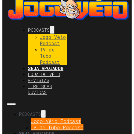
PODCASTS
Jogo Véio
Podcast
TV de
Tubo
Podcast
SEJA APOIADOR
LOJA DO VÉIO
REVISTAS
TIRE SUAS
DÚVIDAS
PODCASTS
Jogo Véio Podcast
TV de Tubo Podcast
SEJA APOIADOR