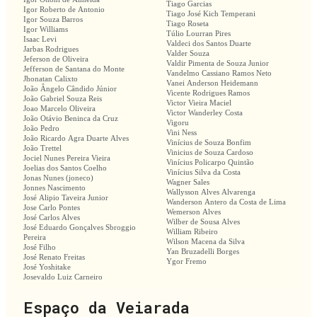
Tiago Garcias
Igor Roberto de Antonio
Tiago José Kich Temperani
Igor Souza Barros
Tiago Roseta
Igor Williams
Túlio Lourran Pires
Isaac Levi
Valdeci dos Santos Duarte
Jarbas Rodrigues
Valder Souza
Jeferson de Oliveira
Valdir Pimenta de Souza Junior
Jefferson de Santana do Monte
Vandelmo Cassiano Ramos Neto
Jhonatan Calixto
Vanei Anderson Heidemann
João Ângelo Cândido Júnior
Vicente Rodrigues Ramos
João Gabriel Souza Reis
Victor Vieira Maciel
Joao Marcelo Oliveira
Victor Wanderley Costa
João Otávio Beninca da Cruz
Vigoru
João Pedro
Vini Ness
João Ricardo Agra Duarte Alves
Vinícius de Souza Bonfim
João Trettel
Vinicius de Souza Cardoso
Jociel Nunes Pereira Vieira
Vinícius Policarpo Quintão
Joelias dos Santos Coelho
Vinícius Silva da Costa
Jonas Nunes (joneco)
Wagner Sales
Jonnes Nascimento
Wallysson Alves Alvarenga
José Alipio Taveira Junior
Wanderson Antero da Costa de Lima
Jose Carlo Pontes
Wemerson Alves
José Carlos Alves
Wilber de Sousa Alves
José Eduardo Gonçalves Sbroggio
William Ribeiro
Pereira
Wilson Macena da Silva
José Filho
Yan Bruzadelli Borges
José Renato Freitas
Ygor Fremo
José Yoshitake
Josevaldo Luiz Carneiro
Espaço da Veiarada