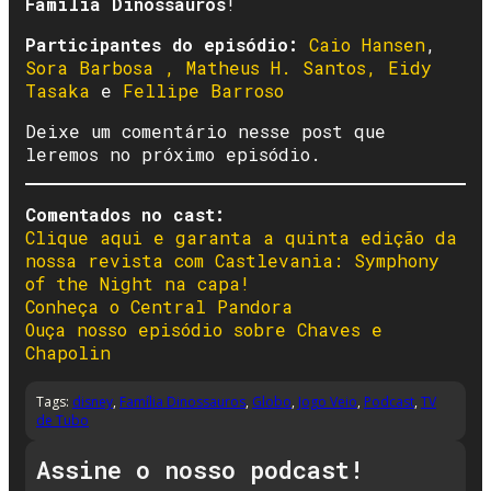
Família Dinossauros
!
Participantes do episódio:
Caio Hansen
,
Sora Barbosa ,
Matheus H. Santos,
Eidy
Tasaka
e
Fellipe Barroso
Deixe um comentário nesse post que
leremos no próximo episódio.
Comentados no cast:
Clique aqui e garanta a quinta edição da
nossa revista com Castlevania: Symphony
of the Night na capa!
Conheça o Central Pandora
Ouça nosso episódio sobre Chaves e
Chapolin
Tags:
disney
,
Família Dinossauros
,
Globo
,
Jogo Veio
,
Podcast
,
TV
de Tubo
Assine o nosso podcast!