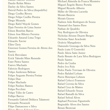
Michael Almeida da Franca Monteiro
Danilo Rolim Meira
Miguel Ângelo Bueno Portela
Darley da Silva Santos
Miguel Ricardo Alberto
Deivid Pedro da Silva (thepedr0o)
Miller de Oliveira Lacerda
Diego Coelho Rivero
Moisés Benicio
Diego Felipe Coelho Pereira
Moisés Giorno
Diego Miranda
Nadson João Rodrigues de Souza
Diego Rafel Wojcik Gomes
Natanael dos Santos Pires
Djair Ferreira de Lima Junior
Nathan de Quadrks
Edson Bomfim Bairos
Ney Rodrigues de Oliveira
Edson Jose Ribeiro Ferreira
Nicholas Afonso Duarte Borges
Eduardo Amaral Lima Trigo
Nicholas Staut Aracheski
Eduardo Xavier
Octávio Mangabeira
Ellen Chris
Osmundo Gonzaga da Silva Neto
Emerson Gomes Ferreira de Abreu dos
Paulo (caiu O Controle)
Santos
Paulo Akira Saito Junior
Erick Herculano
Paulo Renato de Lara Silva Rodrigues
Erick Takeshi Mine Rezende
Paulo Santos
Ester Pietra Santos
Pedro da Cunha
Estevo Machado
Pedro Ivo Polo
Fabricio Rodrigues
Pedro Paulo Trevisan de Oliveira
Felipe Anderson Beltran
Pedro Rafahel Lobato
Felipe Augusto Pereira Freitas
Pierre Henrique Lehnen
Felipe Dias
Rafael Colucci Fransozo
Felipe Machado
Rafael Correia da Silva
Felipe Paulino Ramos
Rafael Cruz de Mattos
Felipe Pocchini
Rafael Eduardo Souza
Felipe Túlio de Castro
Rafael Ramalli da Silva
Fellipe Barros
Rafael Sobral Alves
Fernando Gabriel Delduca Talamoni
Raphael Precioso Figueiredo
Fernando Perazzoli
Reginaldo Alves dos Santos
Filipe Damasceno e Silva
Renan Beznosai
Flávio Hissao Salvioni Ueta