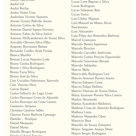
Lucas Leite Raposo e Silva
André Gil
Lucas Rodrigues
André Rocha
Lucas Suleiman Rett
Andre Yukio Ueta
Lucas Vieira
Andreline Vicente Siqueira
Luis Cleber Majima
Anesio Gomes Babolin Junior
Luís Manoel de Matos Alves
Antonio Carlos da Silva
Nascimento
Antonio Daniel Santos Ferreira
Luiz Alexandre
Antonio Fabio da Silva Junior
Luiz Filipe dos Remedios Barbosa
Antonio Wyllyanderson de Sousa Silva
Marcel Crasnojan
Arivaldo Oliveira Silva Filho
Marcelo Bentes Itapirema
Augusto Herrmann Batista
Marcelo Brocker
Bernardo Coelho Avila Freitas
Marcelo Carvalho Ambrósio
Bianca Mueller
Marcelo Cunha Peixoto Figueiredo
Brenan Lucas Siqueira Leite
Marcelo Giacomini Bonato
Bruno Cunha Rodrigues
Marcelo Saldanha
Bruno e Silva Rodrigues
Marcio Melo
Bruno Faria Silva
Marcivaldo Rodrigues Lira
Bruno José da Silva
Marcos Antonio Pereira Junior
Caio Lucidius Naberezny Azevedo
Marcos Fabiano Costa
Caio Vinicius Nery
Marcos Felipe Delfino
Calvin Hasiel
Marcos Vinicius de Souza Padua
Carlos Gilberto do Lago Costa
Maria Ausirene Pereira Silva Lemos
Carlos Henrique Costa de Almeida
Marlon Skrusinski
Carlos Henrique da Costa Canuto
Mateus Scarabelot Medeiros
Cassimiro Antunes
Matheus Costa de Almeida Rodrigues
Christian Cardoso Salles
Matheus Lima
Clayton Funes Barbosa Camargo
Matheus Watanabe Glins
Damião – Noobpai
Mauricio Baia
Daniel Mesquita
Maurilio de Souza Zampieri
Daniel Motta
Mauro Augusto Araujo Diniz
Danillo Borges Rodrigues
Mauro Sergio Rodrigues
Danilo Gabriel Teixeira