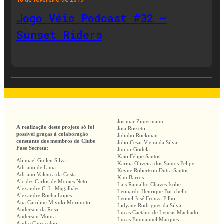
Jogo Véio Podcast #32 –
Sunset Riders
Josimar Zimermann
A realização deste projeto só foi
Jota Rossetti
possível graças à colaboração
Julinho Rockman
constante dos membros do Clube
Julio Cesar Vieira da Silva
Fase Secreta:
Junior Godela
Kaio Felipe Santos
Abimael Guilen Silva
Karina Oliveira dos Santos Felipe
Adriano de Lima
Keyne Robertson Dutra Santos
Adriano Valenca da Costa
Kim Barros
Alcides Carlos de Moraes Neto
Lais Ramalho Chaves Isobe
Alexandre C. L. Magalhães
Leonardo Henrique Barichello
Alexandre Rocha Lopes
Leonel José Fronza Filho
Ana Caroline Miyuki Morimoto
Lidyane Rodrigues da Silva
Anderson da Rosa
Lucas Caetano de Leucas Machado
Anderson Moura
Lucas Emmanuel Marques
Andre Catrocchio