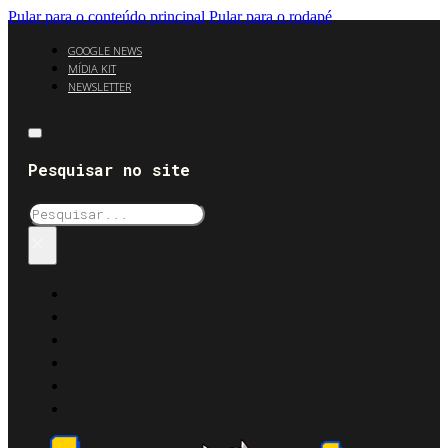
Pular para o conteúdo principal
Pular para o rodapé
GOOGLE NEWS
MÍDIA KIT
NEWSLETTER
Pesquisar no site
Pesquisar
×