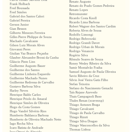
Renato Augusto
Frank Holbach
Renato do Prado Gomes Pedreira
Fred Boussada
Renato Lopes
Fred Simões
Retromunster
Gabriel dos Santos Calori
Ricardo Costa Knoll
Gabriel Pereira
Ricardo Lima Barbosa
Gerson Junior
Robert Wagner dos Santos Cardim
Gian Besson
Roberta Alves de Sousa
Gilberto Menezes Ferreira
Rodolfo Limongi
Gilles Pierre Philippe de Souza
Rodrigo Bobrowski
Machado Cavalcante
Rodrigo Grandi Davet
Gilson Luiz Morais Alves
Rodrigo Urban de Morais
Giovanni Peres
Rodrigo Venancio
Giulian Vaz Branco Peçanha
Rogério Silva
Glauber Alexandre Brossi da Cunha
Rômulo Soares de Souza
Gláucio Pinto Lins
Roney Wesley Ribeiro da Silva
Guilherme Augusto Bauer
Samir Montalvão Fraiha
Guilherme dos Santos
Samuel Augusto de Paula Oliveira
Guilherme Linheira Esquerdo
Savio Ribeiro da Cruz
Guilherme Machado Nunes
Silvio José Vieira Gatis Filho
Guilherme Redressa de Carvalho
Stefan Teixeira
Gustavo Barbosa Silva
Stefano do Nascimento Genachi
Harley Neves
Taís Rejane Azevedo
Henrique Baldo Carlos
Thais Campagnoli Buso
Henrique Priolo do Amaral
Thales Renan (xravenxp)
Henrique Simões de Oliveira
Thiago Antunes Braga
Hugo da Costa Gomes
Thiago Cavalcanti
Hugo Vandré Silvério Rios
Thiago de Paula Carvalho
Humberto Baldanca Barbosa
Thiago Rizuti
Humberto de Oliveira Machado Netto
Thiago Silva Dragao
Iago Rocha Silva
Thiago Wasconcellos da Silva
Icaro Batista de Andrade
Thomaz Lisboa
Igor Ottoni de Almeida