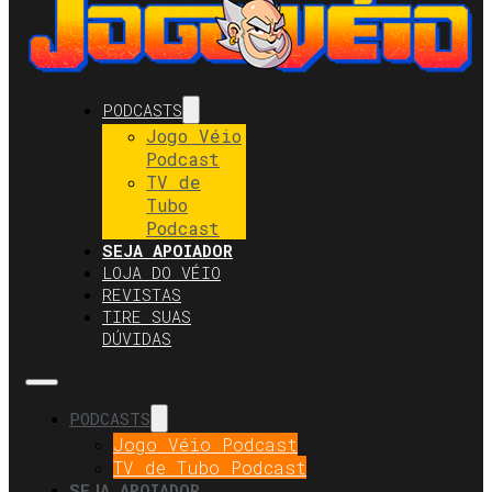
PODCASTS
Jogo Véio
Podcast
TV de
Tubo
Podcast
SEJA APOIADOR
LOJA DO VÉIO
REVISTAS
TIRE SUAS
DÚVIDAS
PODCASTS
Jogo Véio Podcast
TV de Tubo Podcast
SEJA APOIADOR