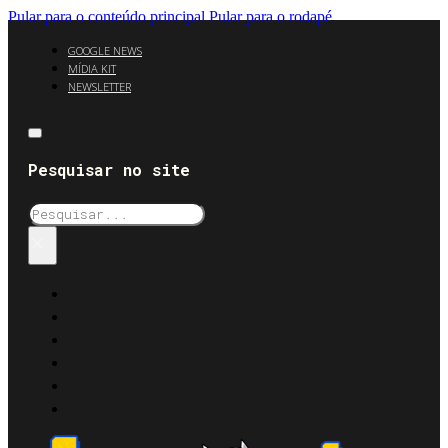
Pular para o conteúdo principal
Pular para o rodapé
GOOGLE NEWS
MÍDIA KIT
NEWSLETTER
Pesquisar no site
Pesquisar
×