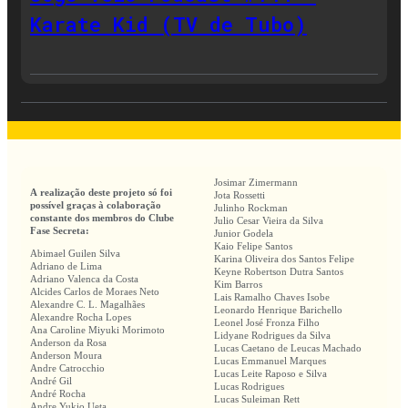
Karate Kid (TV de Tubo)
Josimar Zimermann
A realização deste projeto só foi
Jota Rossetti
possível graças à colaboração
Julinho Rockman
constante dos membros do Clube
Julio Cesar Vieira da Silva
Fase Secreta:
Junior Godela
Kaio Felipe Santos
Abimael Guilen Silva
Karina Oliveira dos Santos Felipe
Adriano de Lima
Keyne Robertson Dutra Santos
Adriano Valenca da Costa
Kim Barros
Alcides Carlos de Moraes Neto
Lais Ramalho Chaves Isobe
Alexandre C. L. Magalhães
Leonardo Henrique Barichello
Alexandre Rocha Lopes
Leonel José Fronza Filho
Ana Caroline Miyuki Morimoto
Lidyane Rodrigues da Silva
Anderson da Rosa
Lucas Caetano de Leucas Machado
Anderson Moura
Lucas Emmanuel Marques
Andre Catrocchio
Lucas Leite Raposo e Silva
André Gil
Lucas Rodrigues
André Rocha
Lucas Suleiman Rett
Andre Yukio Ueta