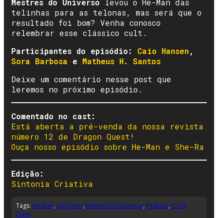
Mestres do Universo
levou o He-Man das
telinhas para as telonas, mas será que o
resultado foi bom? Venha conosco
relembrar esse clássico cult.
Participantes do episódio:
Caio Hansen
,
Sora Barbosa
e
Matheus H. Santos
Deixe um comentário nesse post que
leremos no próximo episódio.
Comentado no cast:
Está aberta a pré-venda da nossa revista
número 12 de Dragon Quest!
Ouça nosso episódio sobre He-Man e She-Ra
Edição:
Sintonia Criativa
Tags:
He-Man
,
Jogo Veio
,
Mestres do Universo
,
Podcast
,
TV de
Tubo