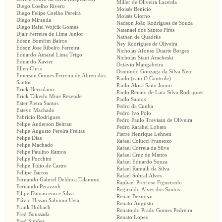
Miller de Oliveira Lacerda
Diego Coelho Rivero
Moisés Benicio
Diego Felipe Coelho Pereira
Moisés Giorno
Diego Miranda
Nadson João Rodrigues de Souza
Diego Rafel Wojcik Gomes
Natanael dos Santos Pires
Djair Ferreira de Lima Junior
Nathan de Quadrks
Edson Bomfim Bairos
Ney Rodrigues de Oliveira
Edson Jose Ribeiro Ferreira
Nicholas Afonso Duarte Borges
Eduardo Amaral Lima Trigo
Nicholas Staut Aracheski
Eduardo Xavier
Octávio Mangabeira
Ellen Chris
Osmundo Gonzaga da Silva Neto
Emerson Gomes Ferreira de Abreu dos
Paulo (caiu O Controle)
Santos
Paulo Akira Saito Junior
Erick Herculano
Paulo Renato de Lara Silva Rodrigues
Erick Takeshi Mine Rezende
Paulo Santos
Ester Pietra Santos
Pedro da Cunha
Estevo Machado
Pedro Ivo Polo
Fabricio Rodrigues
Pedro Paulo Trevisan de Oliveira
Felipe Anderson Beltran
Pedro Rafahel Lobato
Felipe Augusto Pereira Freitas
Pierre Henrique Lehnen
Felipe Dias
Rafael Colucci Fransozo
Felipe Machado
Rafael Correia da Silva
Felipe Paulino Ramos
Rafael Cruz de Mattos
Felipe Pocchini
Rafael Eduardo Souza
Felipe Túlio de Castro
Rafael Ramalli da Silva
Fellipe Barros
Rafael Sobral Alves
Fernando Gabriel Delduca Talamoni
Raphael Precioso Figueiredo
Fernando Perazzoli
Reginaldo Alves dos Santos
Filipe Damasceno e Silva
Renan Beznosai
Flávio Hissao Salvioni Ueta
Renato Augusto
Frank Holbach
Renato do Prado Gomes Pedreira
Fred Boussada
Renato Lopes
Fred Simões