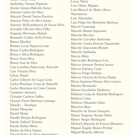
Lucas Vieira
Andreline Vicente Siqueira
Luis Cleber Majima
Anesio Gomes Babolin Junior
Luís Manoel de Matos Alves
Antonio Carlos da Silva
Nascimento
Antonio Daniel Santos Ferreira
Luiz Alexandre
Antonio Fabio da Silva Junior
Luiz Filipe dos Remedios Barbosa
Antonio Wyllyanderson de Sousa Silva
Marcel Crasnojan
Arivaldo Oliveira Silva Filho
Marcelo Bentes Itapirema
Augusto Herrmann Batista
Marcelo Brocker
Bernardo Coelho Avila Freitas
Marcelo Carvalho Ambrósio
Bianca Mueller
Marcelo Cunha Peixoto Figueiredo
Brenan Lucas Siqueira Leite
Marcelo Giacomini Bonato
Bruno Cunha Rodrigues
Marcelo Saldanha
Bruno e Silva Rodrigues
Marcio Melo
Bruno Faria Silva
Marcivaldo Rodrigues Lira
Bruno José da Silva
Marcos Antonio Pereira Junior
Caio Lucidius Naberezny Azevedo
Marcos Fabiano Costa
Caio Vinicius Nery
Marcos Felipe Delfino
Calvin Hasiel
Marcos Vinicius de Souza Padua
Carlos Gilberto do Lago Costa
Maria Ausirene Pereira Silva Lemos
Carlos Henrique Costa de Almeida
Marlon Skrusinski
Carlos Henrique da Costa Canuto
Mateus Scarabelot Medeiros
Cassimiro Antunes
Matheus Costa de Almeida Rodrigues
Christian Cardoso Salles
Matheus Lima
Clayton Funes Barbosa Camargo
Matheus Watanabe Glins
Damião – Noobpai
Mauricio Baia
Daniel Mesquita
Maurilio de Souza Zampieri
Daniel Motta
Mauro Augusto Araujo Diniz
Danillo Borges Rodrigues
Mauro Sergio Rodrigues
Danilo Gabriel Teixeira
Michael Almeida da Franca Monteiro
Danilo Rolim Meira
Miguel Ângelo Bueno Portela
Darley da Silva Santos
Miguel Ricardo Alberto
Deivid Pedro da Silva (thepedr0o)