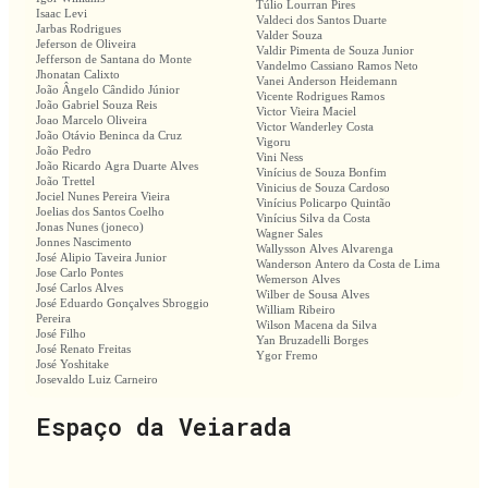
Túlio Lourran Pires
Isaac Levi
Valdeci dos Santos Duarte
Jarbas Rodrigues
Valder Souza
Jeferson de Oliveira
Valdir Pimenta de Souza Junior
Jefferson de Santana do Monte
Vandelmo Cassiano Ramos Neto
Jhonatan Calixto
Vanei Anderson Heidemann
João Ângelo Cândido Júnior
Vicente Rodrigues Ramos
João Gabriel Souza Reis
Victor Vieira Maciel
Joao Marcelo Oliveira
Victor Wanderley Costa
João Otávio Beninca da Cruz
Vigoru
João Pedro
Vini Ness
João Ricardo Agra Duarte Alves
Vinícius de Souza Bonfim
João Trettel
Vinicius de Souza Cardoso
Jociel Nunes Pereira Vieira
Vinícius Policarpo Quintão
Joelias dos Santos Coelho
Vinícius Silva da Costa
Jonas Nunes (joneco)
Wagner Sales
Jonnes Nascimento
Wallysson Alves Alvarenga
José Alipio Taveira Junior
Wanderson Antero da Costa de Lima
Jose Carlo Pontes
Wemerson Alves
José Carlos Alves
Wilber de Sousa Alves
José Eduardo Gonçalves Sbroggio
William Ribeiro
Pereira
Wilson Macena da Silva
José Filho
Yan Bruzadelli Borges
José Renato Freitas
Ygor Fremo
José Yoshitake
Josevaldo Luiz Carneiro
Espaço da Veiarada