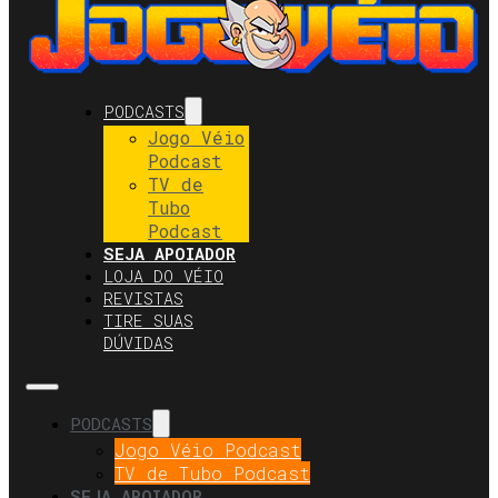
PODCASTS
Jogo Véio
Podcast
TV de
Tubo
Podcast
SEJA APOIADOR
LOJA DO VÉIO
REVISTAS
TIRE SUAS
DÚVIDAS
PODCASTS
Jogo Véio Podcast
TV de Tubo Podcast
SEJA APOIADOR