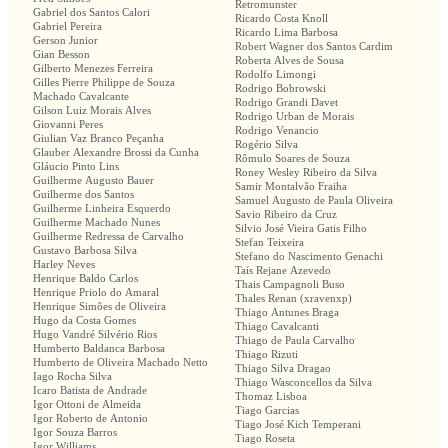
Retromunster
Gabriel dos Santos Calori
Ricardo Costa Knoll
Gabriel Pereira
Ricardo Lima Barbosa
Gerson Junior
Robert Wagner dos Santos Cardim
Gian Besson
Roberta Alves de Sousa
Gilberto Menezes Ferreira
Rodolfo Limongi
Gilles Pierre Philippe de Souza
Rodrigo Bobrowski
Machado Cavalcante
Rodrigo Grandi Davet
Gilson Luiz Morais Alves
Rodrigo Urban de Morais
Giovanni Peres
Rodrigo Venancio
Giulian Vaz Branco Peçanha
Rogério Silva
Glauber Alexandre Brossi da Cunha
Rômulo Soares de Souza
Gláucio Pinto Lins
Roney Wesley Ribeiro da Silva
Guilherme Augusto Bauer
Samir Montalvão Fraiha
Guilherme dos Santos
Samuel Augusto de Paula Oliveira
Guilherme Linheira Esquerdo
Savio Ribeiro da Cruz
Guilherme Machado Nunes
Silvio José Vieira Gatis Filho
Guilherme Redressa de Carvalho
Stefan Teixeira
Gustavo Barbosa Silva
Stefano do Nascimento Genachi
Harley Neves
Taís Rejane Azevedo
Henrique Baldo Carlos
Thais Campagnoli Buso
Henrique Priolo do Amaral
Thales Renan (xravenxp)
Henrique Simões de Oliveira
Thiago Antunes Braga
Hugo da Costa Gomes
Thiago Cavalcanti
Hugo Vandré Silvério Rios
Thiago de Paula Carvalho
Humberto Baldanca Barbosa
Thiago Rizuti
Humberto de Oliveira Machado Netto
Thiago Silva Dragao
Iago Rocha Silva
Thiago Wasconcellos da Silva
Icaro Batista de Andrade
Thomaz Lisboa
Igor Ottoni de Almeida
Tiago Garcias
Igor Roberto de Antonio
Tiago José Kich Temperani
Igor Souza Barros
Tiago Roseta
Igor Williams