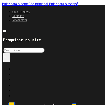
Pular para o conteúdo principal
Pular para o rodapé
GOOGLE NEWS
MÍDIA KIT
NEWSLETTER
Pesquisar no site
Pesquisar
×