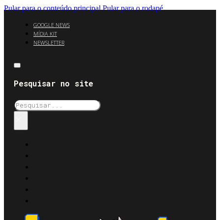
Pular para o conteúdo principal
Pular para o rodapé
GOOGLE NEWS
MÍDIA KIT
NEWSLETTER
Pesquisar no site
Pesquisar
×