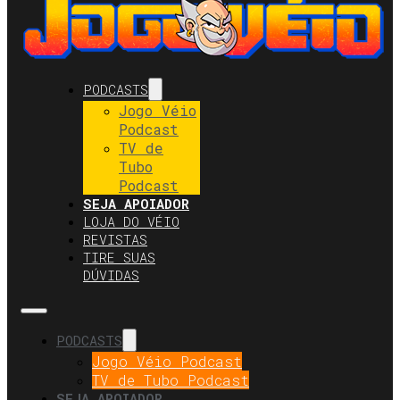
PODCASTS
Jogo Véio
Podcast
TV de
Tubo
Podcast
SEJA APOIADOR
LOJA DO VÉIO
REVISTAS
TIRE SUAS
DÚVIDAS
PODCASTS
Jogo Véio Podcast
TV de Tubo Podcast
SEJA APOIADOR