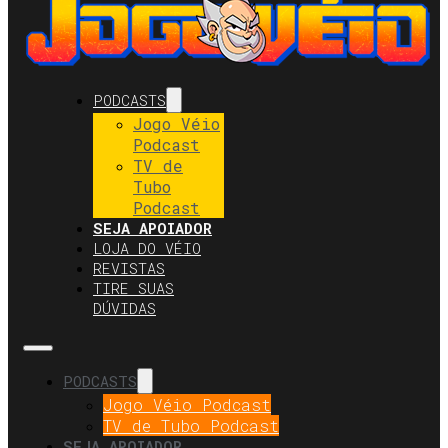
PODCASTS
Jogo Véio
Podcast
TV de
Tubo
Podcast
SEJA APOIADOR
LOJA DO VÉIO
REVISTAS
TIRE SUAS
DÚVIDAS
PODCASTS
Jogo Véio Podcast
TV de Tubo Podcast
SEJA APOIADOR