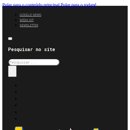
Pular para o conteúdo principal
Pular para o rodapé
GOOGLE NEWS
MÍDIA KIT
NEWSLETTER
Pesquisar no site
Pesquisar
×