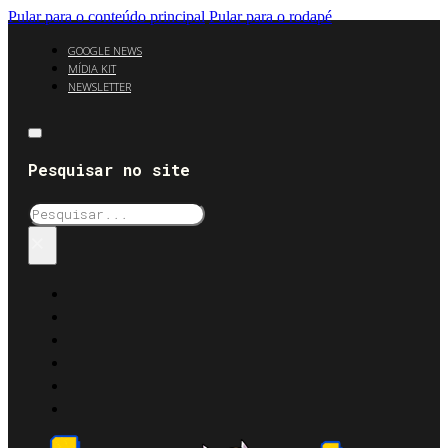
Pular para o conteúdo principal
Pular para o rodapé
GOOGLE NEWS
MÍDIA KIT
NEWSLETTER
Pesquisar no site
Pesquisar
×