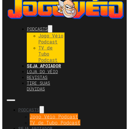
PODCASTS
Jogo Véio
Podcast
TV de
Tubo
Podcast
SEJA APOIADOR
LOJA DO VÉIO
REVISTAS
TIRE SUAS
DÚVIDAS
PODCASTS
Jogo Véio Podcast
TV de Tubo Podcast
SEJA APOIADOR