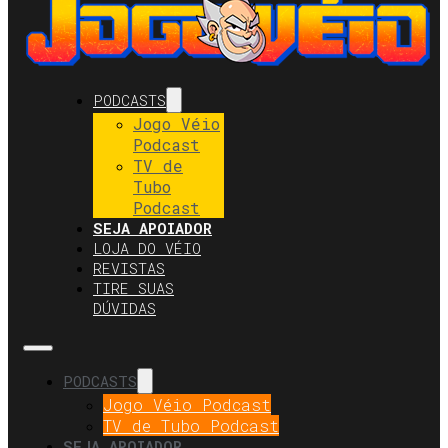
PODCASTS
Jogo Véio
Podcast
TV de
Tubo
Podcast
SEJA APOIADOR
LOJA DO VÉIO
REVISTAS
TIRE SUAS
DÚVIDAS
PODCASTS
Jogo Véio Podcast
TV de Tubo Podcast
SEJA APOIADOR