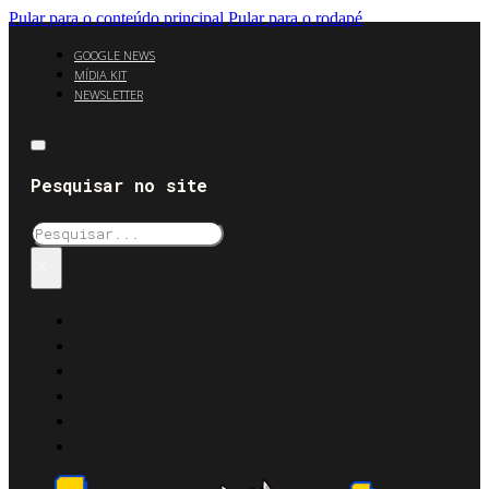
Pular para o conteúdo principal
Pular para o rodapé
GOOGLE NEWS
MÍDIA KIT
NEWSLETTER
Pesquisar no site
Pesquisar
×