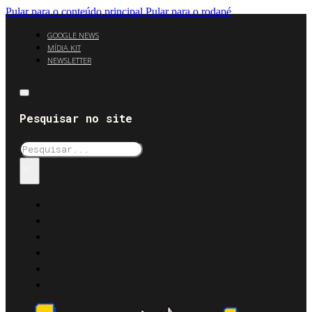
Pular para o conteúdo principal
Pular para o rodapé
GOOGLE NEWS
MÍDIA KIT
NEWSLETTER
Pesquisar no site
Pesquisar
×