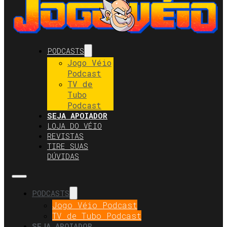
PODCASTS
Jogo Véio
Podcast
TV de
Tubo
Podcast
SEJA APOIADOR
LOJA DO VÉIO
REVISTAS
TIRE SUAS
DÚVIDAS
PODCASTS
Jogo Véio Podcast
TV de Tubo Podcast
SEJA APOIADOR