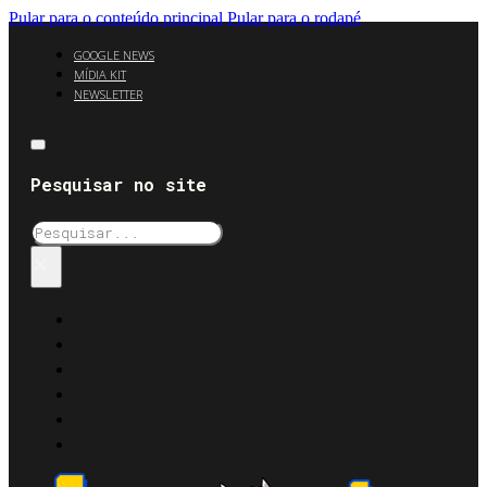
Pular para o conteúdo principal
Pular para o rodapé
GOOGLE NEWS
MÍDIA KIT
NEWSLETTER
Pesquisar no site
Pesquisar
×