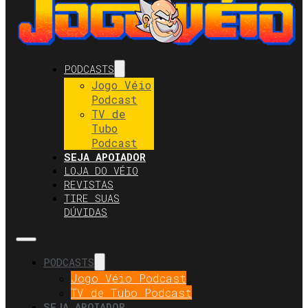
PODCASTS
Jogo Véio
Podcast
TV de
Tubo
Podcast
SEJA APOIADOR
LOJA DO VÉIO
REVISTAS
TIRE SUAS
DÚVIDAS
PODCASTS
Jogo Véio Podcast
TV de Tubo Podcast
SEJA APOIADOR