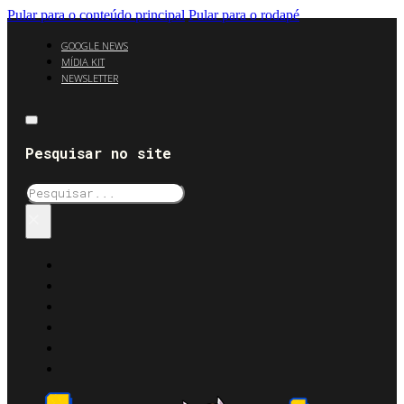
Pular para o conteúdo principal
Pular para o rodapé
GOOGLE NEWS
MÍDIA KIT
NEWSLETTER
Pesquisar no site
Pesquisar
×