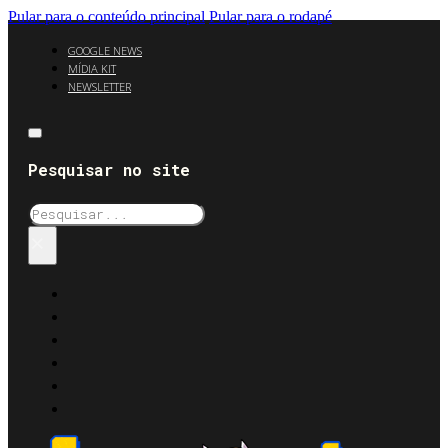
Pular para o conteúdo principal
Pular para o rodapé
GOOGLE NEWS
MÍDIA KIT
NEWSLETTER
Pesquisar no site
Pesquisar
×