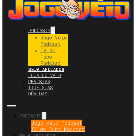
PODCASTS
Jogo Véio
Podcast
TV de
Tubo
Podcast
SEJA APOIADOR
LOJA DO VÉIO
REVISTAS
TIRE SUAS
DÚVIDAS
PODCASTS
Jogo Véio Podcast
TV de Tubo Podcast
SEJA APOIADOR