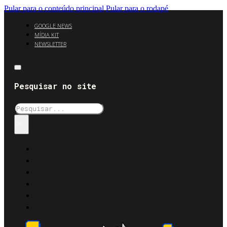
Pular para o conteúdo principal
Pular para o rodapé
GOOGLE NEWS
MÍDIA KIT
NEWSLETTER
Pesquisar no site
Pesquisar
×