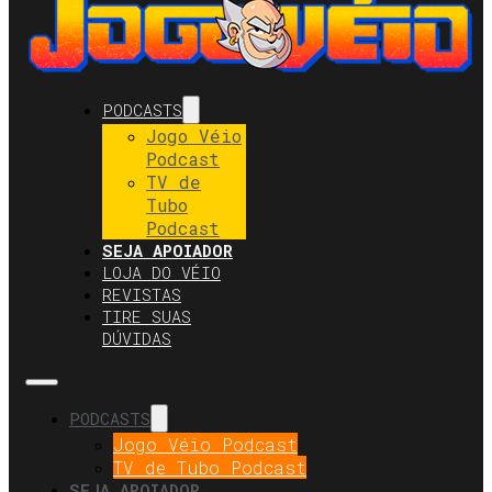
PODCASTS
Jogo Véio
Podcast
TV de
Tubo
Podcast
SEJA APOIADOR
LOJA DO VÉIO
REVISTAS
TIRE SUAS
DÚVIDAS
PODCASTS
Jogo Véio Podcast
TV de Tubo Podcast
SEJA APOIADOR