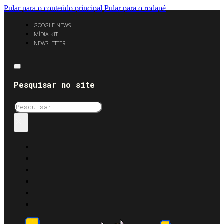
Pular para o conteúdo principal
Pular para o rodapé
GOOGLE NEWS
MÍDIA KIT
NEWSLETTER
Pesquisar no site
Pesquisar
×