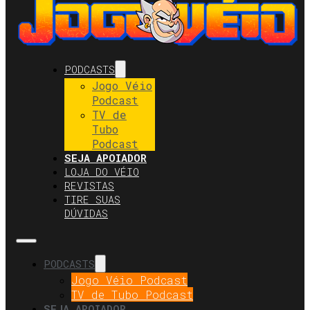
PODCASTS
Jogo Véio
Podcast
TV de
Tubo
Podcast
SEJA APOIADOR
LOJA DO VÉIO
REVISTAS
TIRE SUAS
DÚVIDAS
PODCASTS
Jogo Véio Podcast
TV de Tubo Podcast
SEJA APOIADOR