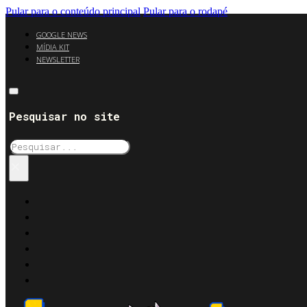
Pular para o conteúdo principal
Pular para o rodapé
GOOGLE NEWS
MÍDIA KIT
NEWSLETTER
Pesquisar no site
Pesquisar
×