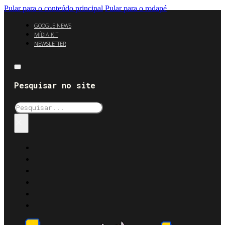
Pular para o conteúdo principal
Pular para o rodapé
GOOGLE NEWS
MÍDIA KIT
NEWSLETTER
Pesquisar no site
Pesquisar
×