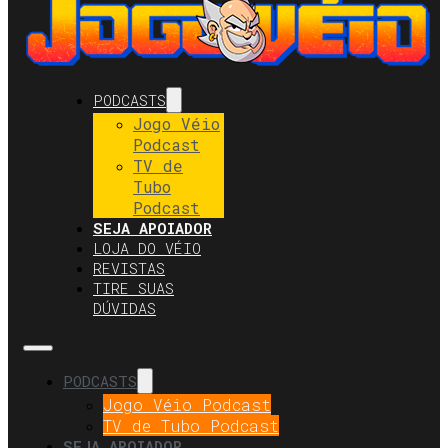
PODCASTS
Jogo Véio
Podcast
TV de
Tubo
Podcast
SEJA APOIADOR
LOJA DO VÉIO
REVISTAS
TIRE SUAS
DÚVIDAS
PODCASTS
Jogo Véio Podcast
TV de Tubo Podcast
SEJA APOIADOR